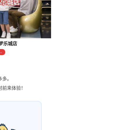
梦乐城店
→
！
多多。
时前来体验！