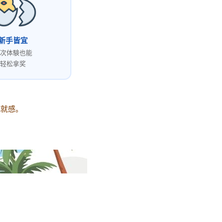
新手皆宜
次体験也能
轻松拿奖
成就感。