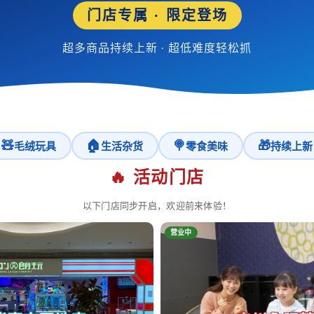
门店专属 · 限定登场
超多商品持续上新 · 超低难度轻松抓
🧸
🏠
🍭
🎁
毛绒玩具
生活杂货
零食美味
持续上新
🔥 活动门店
以下门店同步开启，欢迎前来体验！
营业中