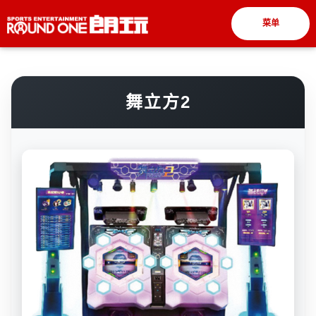
菜单
舞立方2