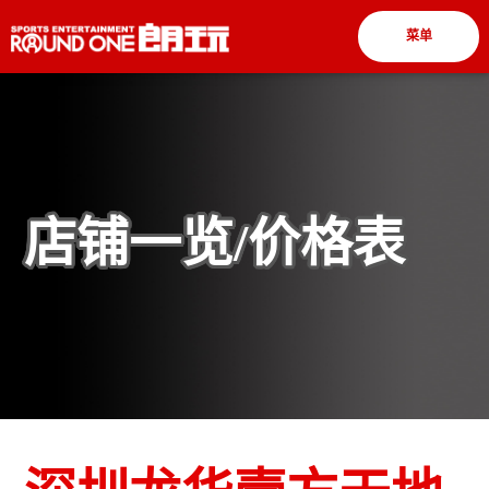
菜单
店铺一览/价格表